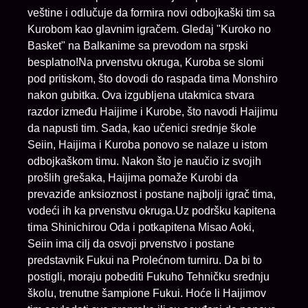
veštine i odlučuje da formira novi odbojkaški tim sa
Kurobom kao glavnim igračem. Gledaj "Kuroko no
Basket" na Balkanime sa prevodom na srpski
besplatno!Na prvenstvu okruga, Kuroba se slomi
pod pritiskom, što dovodi do raspada tima Monshiro
nakon gubitka. Ova izgubljena utakmica stvara
razdor između Haijime i Kurobe, što navodi Haijimu
da napusti tim. Sada, kao učenici srednje škole
Seiin, Haijima i Kuroba ponovo se nalaze u istom
odbojkaškom timu. Nakon što je naučio iz svojih
prošlih grešaka, Haijima pomaže Kurobi da
prevaziđe anksioznost i postane najbolji igrač tima,
vodeći ih ka prvenstvu okruga.Uz podršku kapitena
tima Shinichirou Oda i potkapitena Misao Aoki,
Seiin ima cilj da osvoji prvenstvo i postane
predstavnik Fukui na Prolećnom turniru. Da bi to
postigli, moraju pobediti Fukuho Tehničku srednju
školu, trenutne šampione Fukui. Hoće li Haijimov