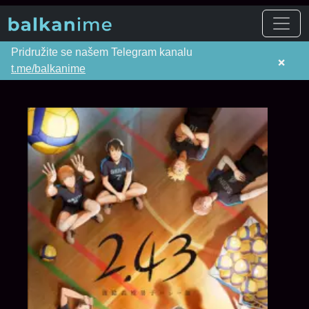
Pridružite se našem Telegram kanalu
×
t.me/balkanime