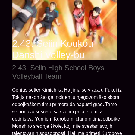
2.43: Seiin Koukou
Danshi Volley-bu
2.43: Seiin High School Boys
Volleyball Team
Genius setter Kimichika Haijima se vraća u Fukui iz
Tokija nakon što ga incident u njegovom školskom
odbojkaškom timu primora da napusti grad. Tamo
se ponovo susreće sa svojim prijateljem iz
detinjstva, Yunijem Kurobom, članom tima odbojke
Monshiro srednje škole, koji nije svestan svojih
talentovanih sposobnosti. Haijima primeti Kurobove