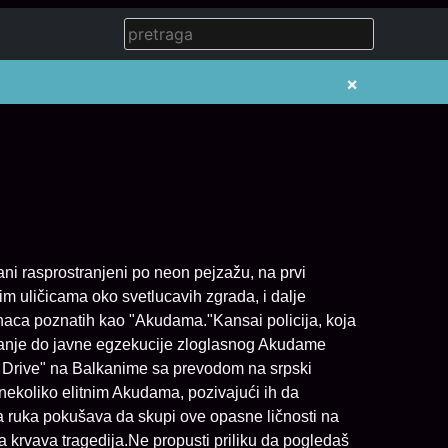
×
ni rasprostranjeni po neon pejzažu, na prvi
m uličicama oko svetlucavih zgrada, i dalje
naca poznatih kao "Akudama."Kansai policija, koja
anje do javne egzekucije zloglasnog Akudame
ma Drive" na Balkanime sa prevodom na srpski
ekoliko elitnim Akudama, pozivajući ih da
a ruka pokušava da skupi ove opasne ličnosti na
 krvava tragedija.Ne propusti priliku da pogledaš