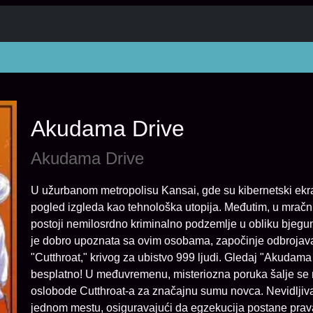
Akudama Drive
Akudama Drive
U užurbanom metropolisu Kansai, gde su kibernetski ekra
pogled izgleda kao tehnološka utopija. Međutim, u mračni
postoji nemilosrdno kriminalno podzemlje u obliku bjegu
je dobro upoznata sa ovim osobama, započinje odbrojav
"Cutthroat," krivog za ubistvo 999 ljudi. Gledaj "Akuda
besplatno! U međuvremenu, misteriozna poruka šalje se n
oslobode Cutthroat-a za značajnu sumu novca. Nevidljiv
jednom mestu, osiguravajući da egzekucija postane prava