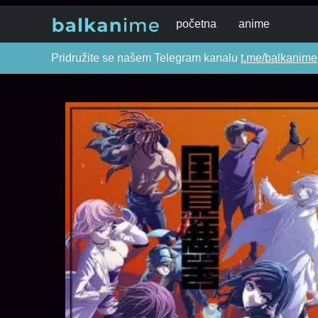
početna
anime
Pridružite se našem Telegram kanalu
t.me/balkanime