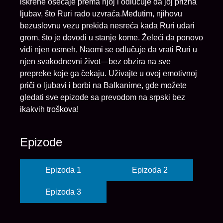
iskrene osećaje prema njoj i odlučuje da joj prizna
ljubav, što Ruri rado uzvraća.Međutim, njihovu
bezuslovnu vezu prekida nesreća kada Ruri udari
grom, što je dovodi u stanje kome. Želeći da ponovo
vidi njen osmeh, Naomi se odlučuje da vrati Ruri u
njen svakodnevni život—bez obzira na sve
prepreke koje ga čekaju. Uživajte u ovoj emotivnoj
priči o ljubavi i borbi na Balkanime, gde možete
gledati sve epizode sa prevodom na srpski bez
ikakvih troškova!
Epizode
Epizoda 1
Epizoda 2
Epizoda 3