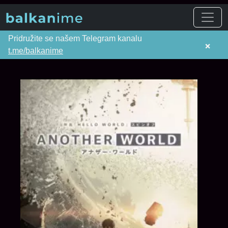
Pridružite se našem Telegram kanalu
×
t.me/balkanime