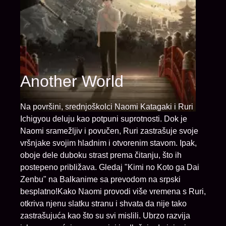
Another World
Na površini, srednjoškolci Naomi Katagaki i Ruri
Ichigyou deluju kao potpuni suprotnosti. Dok je
Naomi sramežljiv i povučen, Ruri zastrašuje svoje
vršnjake svojim hladnim i otvorenim stavom. Ipak,
oboje dele duboku strast prema čitanju, što ih
postepeno približava. Gledaj "Kimi no Koto ga Dai
Zenbu" na Balkanime sa prevodom na srpski
besplatno!Kako Naomi provodi više vremena s Ruri,
otkriva njenu slatku stranu i shvata da nije tako
zastrašujuća kao što su svi mislili. Ubrzo razvija