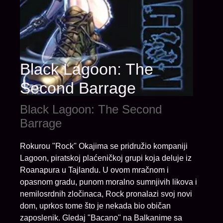
Black Lagoon: The
Second Barrage
Black Lagoon: The Second
Barrage
Rokurou "Rock" Okajima se pridružio kompaniji
Lagoon, piratskoj plaćeničkoj grupi koja deluje iz
Roanapura u Tajlandu. U ovom mračnom i
opasnom gradu, punom moralno sumnjivih likova i
nemilosrdnih zločinaca, Rock pronalazi svoj novi
dom, uprkos tome što je nekada bio običan
zaposlenik. Gledaj "Bacano" na Balkanime sa