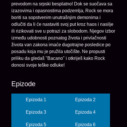
prevodom na srpski besplatno! Dok se suočava sa
izazovima i opasnostima podzemlja, Rock se mora
boriti sa sopstvenim unutrašnjim demonima i
odlučiti da li će nastaviti svoj put kroz haos i nasilje
ili rizikovati sve u potrazi za slobodom. Njegov izbor
između udobnosti poznatog života i privlačnosti
života van zakona imaće dugotrajne posledice po
posadu koja mu je pružila utočište. Ne propusti
priliku da gledaš "Bacano" i otkriješ kako Rock
donosi svoje teške odluke!
Epizode
Epizoda 1
Epizoda 2
Epizoda 3
Epizoda 4
Epizoda 5
Epizoda 6