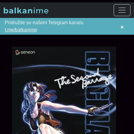
Pridružite se našem Telegram kanalu
×
t.me/balkanime