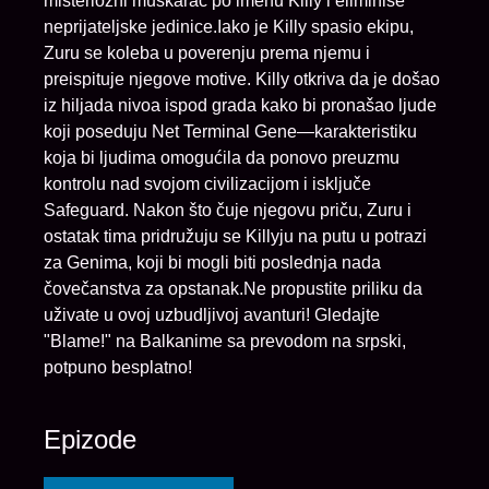
misteriozni muškarac po imenu Killy i eliminiše
neprijateljske jedinice.Iako je Killy spasio ekipu,
Zuru se koleba u poverenju prema njemu i
preispituje njegove motive. Killy otkriva da je došao
iz hiljada nivoa ispod grada kako bi pronašao ljude
koji poseduju Net Terminal Gene—karakteristiku
koja bi ljudima omogućila da ponovo preuzmu
kontrolu nad svojom civilizacijom i isključe
Safeguard. Nakon što čuje njegovu priču, Zuru i
ostatak tima pridružuju se Killyju na putu u potrazi
za Genima, koji bi mogli biti poslednja nada
čovečanstva za opstanak.Ne propustite priliku da
uživate u ovoj uzbudljivoj avanturi! Gledajte
"Blame!" na Balkanime sa prevodom na srpski,
potpuno besplatno!
Epizode