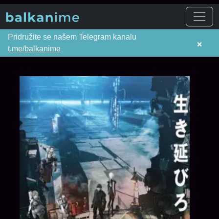
Pridružite se našem Telegram kanalu
×
t.me/balkanime