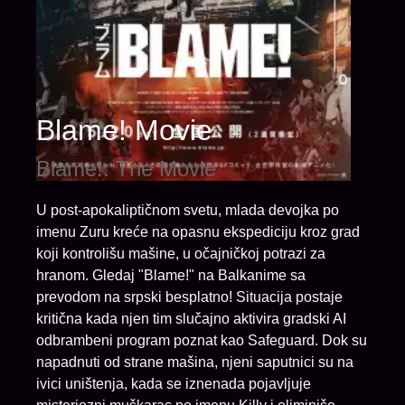
Blame! Movie
Blame!: The Movie
U post-apokaliptičnom svetu, mlada devojka po
imenu Zuru kreće na opasnu ekspediciju kroz grad
koji kontrolišu mašine, u očajničkoj potrazi za
hranom. Gledaj "Blame!" na Balkanime sa
prevodom na srpski besplatno! Situacija postaje
kritična kada njen tim slučajno aktivira gradski AI
odbrambeni program poznat kao Safeguard. Dok su
napadnuti od strane mašina, njeni saputnici su na
ivici uništenja, kada se iznenada pojavljuje