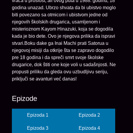
vraća u prošlost, ali ovog puta u 1988. godinu, 18
godina unazad. Ubrzo shvata da bi ubistvo moglo
biti povezano sa otmicom i ubistvom jedne od
njegovih školskih drugarica, usamljenom i
misterioznom Kayom Hinazuki, koja se dogodila
kada je bio dete. Ovo je njegova prilika da ispravi
stvari.Boku dake ga Inai Machi prati Satorua u
njegovoj misiji da otkrije šta se zapravo dogodilo
pre 18 godina i da spreči smrt svoje školske
drugarice, dok štiti one koje voli u sadašnjosti. Ne
propusti priliku da gleda ovu uzbudljivu seriju,
priključi se avanturi već danas!
Epizode
Epizoda 1
Epizoda 2
Epizoda 3
Epizoda 4