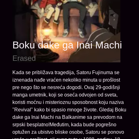
Boku dake ga Inai Machi
Erased
Kada se približava tragedija, Satoru Fujinuma se
iznenada nađe vraćen nekoliko minuta u prošlost
pre nego što se nesreća dogodi. Ovaj 29-godišnji
manga umetnik, koji se oseća odvojen od sveta,
koristi moćnu i misterioznu sposobnost koju naziva
"Revival" kako bi spasio mnoge živote. Gledaj Boku
dake ga Inai Machi na Balkanime sa prevodom na
srpski besplatno!Međutim, kada bude pogrešno
optužen za ubistvo bliske osobe, Satoru se ponovo