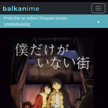
Pridružite se našem Telegram kanalu
×
t.me/balkanime