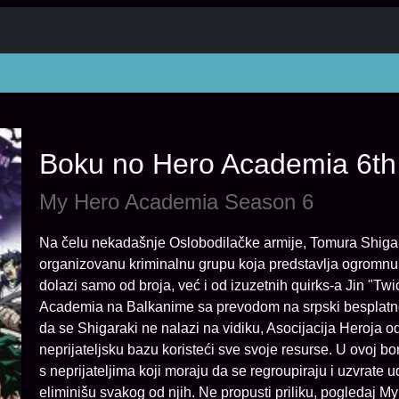
Boku no Hero Academia 6t
My Hero Academia Season 6
Na čelu nekadašnje Oslobodilačke armije, Tomura Shiga
organizovanu kriminalnu grupu koja predstavlja ogromnu 
dolazi samo od broja, već i od izuzetnih quirks-a Jin "T
Academia na Balkanime sa prevodom na srpski besplatno
da se Shigaraki ne nalazi na vidiku, Asocijacija Heroja
neprijateljsku bazu koristeći sve svoje resurse. U ovoj b
s neprijateljima koji moraju da se regroupiraju i uzvrate 
eliminišu svakog od njih. Ne propusti priliku, pogledaj 