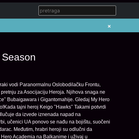
×
h Season
raki vodi Paranormalnu Oslobodilačku Frontu,
pretnju za Asocijaciju Heroja. Njihova snaga ne
wice" Bubaigawara i Gigantomahije. Gledaj My Hero
!Kada tajni heroj Keigo "Hawks" Takami potvrdi
 odlučuje da izvede iznenada napad na
orbi, učenici UA ponovo se nađu na bojištu, suočeni
udarac. Međutim, hrabri heroji su odlučni da
My Hero Academia na Balkanime i uživaj u