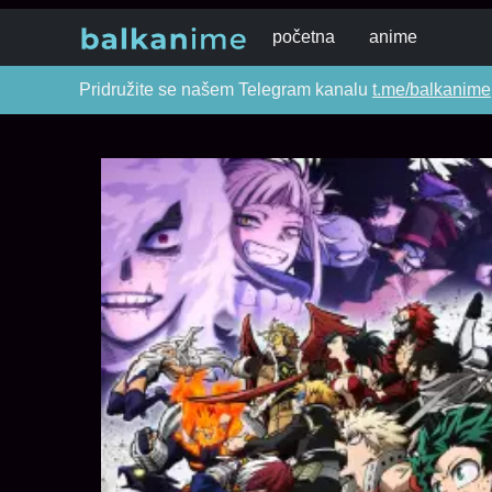
početna
anime
Pridružite se našem Telegram kanalu
t.me/balkanime