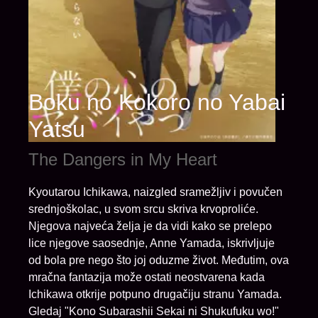
Boku no Kokoro no Yabai
Yatsu
The Dangers in My Heart
Kyoutarou Ichikawa, naizgled sramežljiv i povučen
srednjoškolac, u svom srcu skriva krvoproliće.
Njegova najveća želja je da vidi kako se prelepo
lice njegove saosednje, Anne Yamada, iskrivljuje
od bola pre nego što joj oduzme život. Međutim, ova
mračna fantazija može ostati neostvarena kada
Ichikawa otkrije potpuno drugačiju stranu Yamada.
Gledaj "Kono Subarashii Sekai ni Shukufuku wo!"