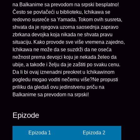
na Balkanime sa prevodom na srpski besplatno!
Često se povlačeći u biblioteku, Ichikawa se
redovno susreće sa Yamada. Tokom ovih susreta,
shvata da je njegova uzorna saosednja zapravo
zbrkana devojka koja nikada ne shvata pravu
situaciju. Kako provode sve više vremena zajedno,
Ichikawa ne može da se suzdrži da ne oseća
nežnost prema devojci koju je nekada želeo da
ubije, a takođe i želju da je zaštiti po svaku cenu.
Da li bi ovaj iznenadni preokret u Ichikawinom
pogledu mogao voditi nečemu više?Ne propusti
priliku da gledaš ovu jedinstvenu priču na
Balkanime sa prevodom na srpski!
Epizode
Epizoda 1
Epizoda 2