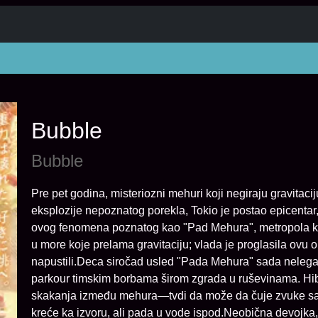
Bubble
Bubble
Pre pet godina, misteriozni mehuri koji negiraju gravita
eksplozije nepoznatog porekla, Tokio je postao epicentar
ovog fenomena poznatog kao "Pad Mehura", metropola koj
u more koje prelama gravitaciju; vlada je proglasila ovu 
napustili.Deca siročad usled "Pada Mehura" sada nelegal
parkour timskim borbama širom zgrada u ruševinama. Hib
skakanja između mehura—tvdi da može da čuje zvuke sa To
kreće ka izvoru, ali pada u vode ispod.Neobična devojka