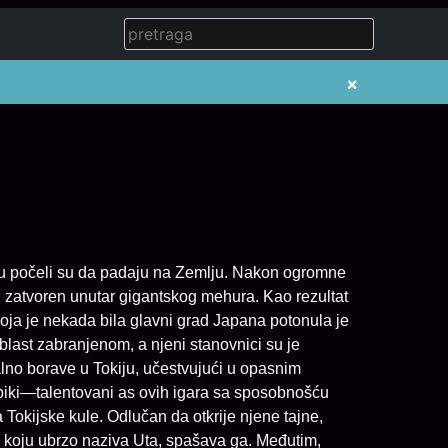
×
ciju počeli su da padaju na Zemlju. Nakon ogromne
, zatvoren unutar gigantskog mehura. Kao rezultat
a je nekada bila glavni grad Japana potonula je
oblast zabranjenom, a njeni stanovnici su je
no borave u Tokiju, učestvujući u opasnim
iki—talentovani as ovih igara sa sposobnošću
kijske kule. Odlučan da otkrije njene tajne,
, koju ubrzo naziva Uta, spašava ga. Međutim,