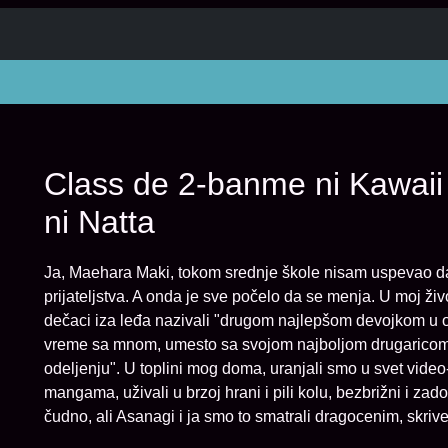
Class de 2-banme ni Kawai
ni Natta
Ja, Maehara Maki, tokom srednje škole nisam uspevao d
prijateljstva. A onda je sve počelo da se menja. U moj ži
dečaci iza leđa nazivali "drugom najlepšom devojkom u od
vreme sa mnom, umesto sa svojom najboljom drugaricom A
odeljenju". U toplini mog doma, uranjali smo u svet video-
mangama, uživali u brzoj hrani i pili kolu, bezbrižni i z
čudno, ali Asanagi i ja smo to smatrali dragocenim, skri