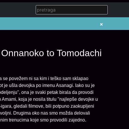
×
i Onnanoko to Tomodachi
a se povežem ni sa kim i teško sam sklapao
vot je ušla devojka po imenu Asanagi. Iako su je
eljenju", ona je svaki petak birala da provodi
mami, koja je nosila titulu "najlepše devojke u
igara, gledali filmove, bili potpuno zaokupljeni
adovoljni. Drugima oko nas smo možda delovali
venim trenucima koje smo provodili zajedno.