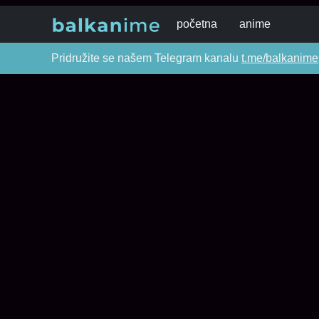
početna
anime
Pridružite se našem Telegram kanalu
t.me/balkanime