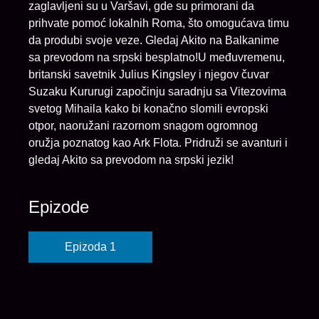
zaglavljeni su u Varšavi, gde su primorani da
prihvate pomoć lokalnih Roma, što omogućava timu
da produbi svoje veze. Gledaj Akito na Balkanime
sa prevodom na srpski besplatno!U međuvremenu,
britanski savetnik Julius Kingsley i njegov čuvar
Suzaku Kururugi započinju saradnju sa Vitezovima
svetog Mihaila kako bi konačno slomili evropski
otpor, naoružani razornom snagom ogromnog
oružja poznatog kao Ark Flota. Pridruži se avanturi i
gledaj Akito sa prevodom na srpski jezik!
Epizode
Epizoda 1