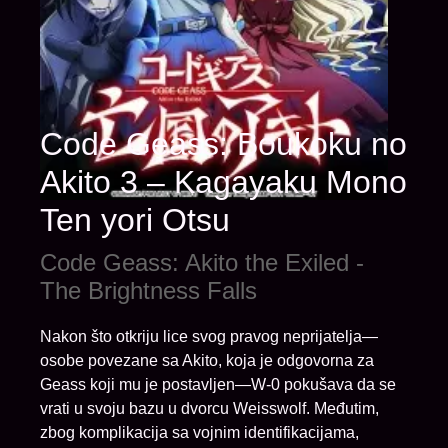
Code Geass: Boukoku no
Akito 3 – Kagayaku Mono
Ten yori Otsu
Code Geass: Akito the Exiled -
The Brightness Falls
Nakon što otkriju lice svog pravog neprijatelja—
osobe povezane sa Akito, koja je odgovorna za
Geass koji mu je postavljen—W-0 pokušava da se
vrati u svoju bazu u dvorcu Weisswolf. Međutim,
zbog komplikacija sa vojnim identifikacijama,