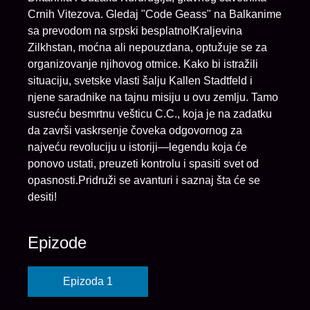
Crnih Vitezova. Gledaj "Code Geass" na Balkanime
sa prevodom na srpski besplatno!Kraljevina
Zilkhstan, moćna ali nepouzdana, optužuje se za
organizovanje njihovog otmice. Kako bi istražili
situaciju, svetske vlasti šalju Kallen Stadtfeld i
njene saradnike na tajnu misiju u ovu zemlju. Tamo
susreću besmrtnu vešticu C.C., koja je na zadatku
da završi vaskrsenje čoveka odgovornog za
najveću revoluciju u istoriji—legendu koja će
ponovo ustati, preuzeti kontrolu i spasiti svet od
opasnosti.Pridruži se avanturi i saznaj šta će se
desiti!
Epizode
Epizoda 1