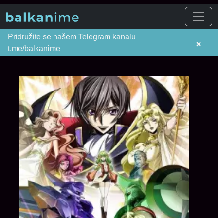
Pridružite se našem Telegram kanalu
×
t.me/balkanime