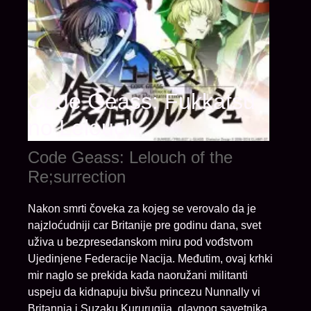
Code Geass: Fukkatsu
no Lelouch
Code Geass: Lelouch of the
Re;surrection
Nakon smrti čoveka za kojeg se verovalo da je
najzloćudniji car Britanije pre godinu dana, svet
uživa u bezpresedanskom miru pod vođstvom
Ujedinjene Federacije Nacija. Međutim, ovaj krhki
mir naglo se prekida kada naoružani militanti
uspeju da kidnapuju bivšu princezu Nunnally vi
Britannia i Suzaku Kururugija, glavnog savetnika