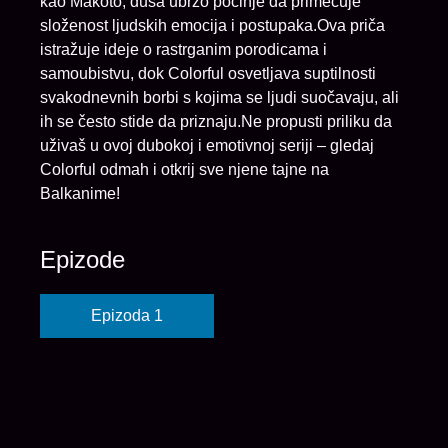
kao Makoto, duša ubrzo počinje da primećuje
složenost ljudskih emocija i postupaka.Ova priča
istražuje ideje o rastrganim porodicama i
samoubistvu, dok Colorful osvetljava suptilnosti
svakodnevnih borbi s kojima se ljudi suočavaju, ali
ih se često stide da priznaju.Ne propusti priliku da
uživaš u ovoj dubokoj i emotivnoj seriji – gledaj
Colorful odmah i otkrij sve njene tajne na
Balkanime!
Epizode
Epizoda 1