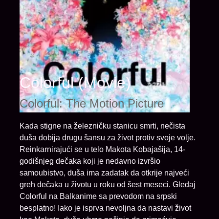
Colorful (Movie)
Colorful: The Motion Picture
Kada stigne na železničku stanicu smrti, nečista
duša dobija drugu šansu za život protiv svoje volje.
Reinkarnirajući se u telo Makota Kobajašija, 14-
godišnjeg dečaka koji je nedavno izvršio
samoubistvo, duša ima zadatak da otkrije najveći
greh dečaka u životu u roku od šest meseci. Gledaj
Colorful na Balkanime sa prevodom na srpski
besplatno! Iako je isprva nevoljna da nastavi život