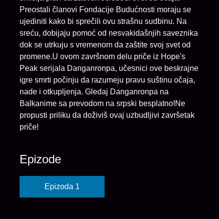
Preostali članovi Fondacije Budućnosti moraju se
ujediniti kako bi sprečili ovu strašnu sudbinu. Na
sreću, dobijaju pomoć od nesvakidašnjih saveznika
dok se utrkuju s vremenom da zaštite svoj svet od
promene.U ovom završnom delu priče iz Hope's
Peak serijala Danganronpa, učesnici ove beskrajne
igre smrti počinju da razumeju pravu suštinu očaja,
nade i otkupljenja. Gledaj Danganronpa na
Balkanime sa prevodom na srpski besplatno!Ne
propusti priliku da doživiš ovaj uzbudljivi završetak
priče!
Epizode
Epizoda 1