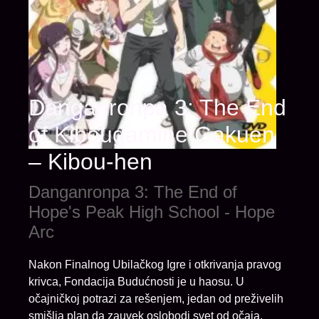
Danganronpa 3: The End
of Kibougamine Gakuen
– Kibou-hen
Danganronpa 3: The End of
Hope's Peak High School - Hope
Arc
Nakon Finalnog Ubilačkog Igre i otkrivanja pravog
krivca, Fondacija Budućnosti je u haosu. U
očajničkoj potrazi za rešenjem, jedan od preživelih
smišlja plan da zauvek oslobodi svet od očaja.