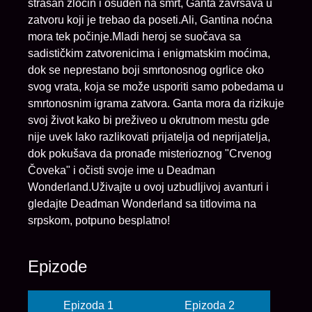
strašan zločin i osuđen na smrt, Ganta završava u
zatvoru koji je trebao da poseti.Ali, Gantina noćna
mora tek počinje.Mladi heroj se suočava sa
sadističkim zatvorenicima i enigmatskim moćima,
dok se neprestano boji smrtonosnog ogrlice oko
svog vrata, koja se može usporiti samo pobedama u
smrtonosnim igrama zatvora. Ganta mora da rizikuje
svoj život kako bi preživeo u okrutnom mestu gde
nije uvek lako razlikovati prijatelja od neprijatelja,
dok pokušava da pronađe misterioznog "Crvenog
Čoveka" i očisti svoje ime u Deadman
Wonderland.Uživajte u ovoj uzbudljivoj avanturi i
gledajte Deadman Wonderland sa titlovima na
srpskom, potpuno besplatno!
Epizode
Epizoda 1
Epizoda 2