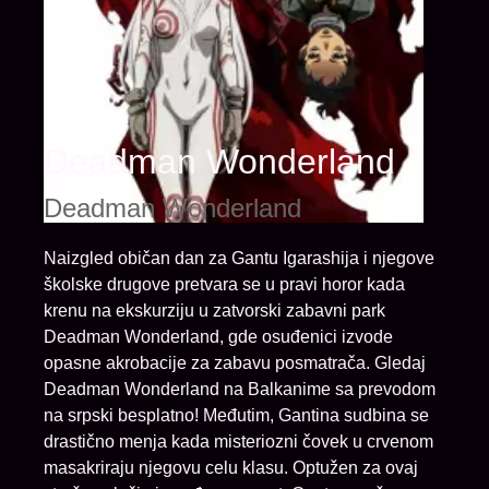
Deadman Wonderland
Deadman Wonderland
Naizgled običan dan za Gantu Igarashija i njegove
školske drugove pretvara se u pravi horor kada
krenu na ekskurziju u zatvorski zabavni park
Deadman Wonderland, gde osuđenici izvode
opasne akrobacije za zabavu posmatrača. Gledaj
Deadman Wonderland na Balkanime sa prevodom
na srpski besplatno! Međutim, Gantina sudbina se
drastično menja kada misteriozni čovek u crvenom
masakriraju njegovu celu klasu. Optužen za ovaj