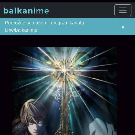
Pridružite se našem Telegram kanalu
×
t.me/balkanime