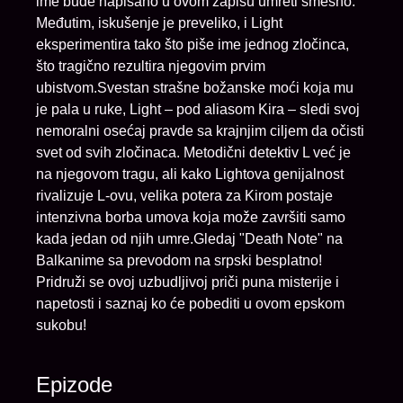
ime bude napisano u ovom zapisu umreti smešno.
Međutim, iskušenje je preveliko, i Light
eksperimentira tako što piše ime jednog zločinca,
što tragično rezultira njegovim prvim
ubistvom.Svestan strašne božanske moći koja mu
je pala u ruke, Light – pod aliasom Kira – sledi svoj
nemoralni osećaj pravde sa krajnjim ciljem da očisti
svet od svih zločinaca. Metodični detektiv L već je
na njegovom tragu, ali kako Lightova genijalnost
rivalizuje L-ovu, velika potera za Kirom postaje
intenzivna borba umova koja može završiti samo
kada jedan od njih umre.Gledaj "Death Note" na
Balkanime sa prevodom na srpski besplatno!
Pridruži se ovoj uzbudljivoj priči puna misterije i
napetosti i saznaj ko će pobediti u ovom epskom
sukobu!
Epizode