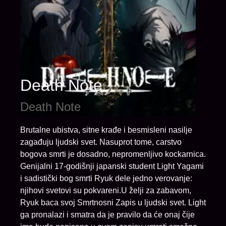
Death Note
Death Note
Brutalne ubistva, sitne krađe i besmisleni nasilje
zagađuju ljudski svet. Nasuprot tome, carstvo
bogova smrti je dosadno, nepromenljivo kockarnica.
Genijalni 17-godišnji japanski student Light Yagami
i sadistički bog smrti Ryuk dele jedno verovanje:
njihovi svetovi su pokvareni.U želji za zabavom,
Ryuk baca svoj Smrtnosni Zapis u ljudski svet. Light
ga pronalazi i smatra da je pravilo da će onaj čije