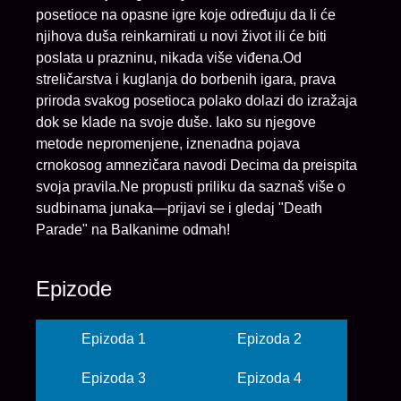
posetioce na opasne igre koje određuju da li će
njihova duša reinkarnirati u novi život ili će biti
poslata u prazninu, nikada više viđena.Od
streličarstva i kuglanja do borbenih igara, prava
priroda svakog posetioca polako dolazi do izražaja
dok se klade na svoje duše. Iako su njegove
metode nepromenjene, iznenadna pojava
crnokosog amnezičara navodi Decima da preispita
svoja pravila.Ne propusti priliku da saznaš više o
sudbinama junaka—prijavi se i gledaj "Death
Parade" na Balkanime odmah!
Epizode
Epizoda 1
Epizoda 2
Epizoda 3
Epizoda 4