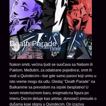
Death Parade
Death Parade
Nakon smrti, većina ljudi se suočava sa Nebom ili
Paklom. Međutim, za odabrane pojedince, smrt ih
vodi u Quindecim—bar gde samo parovi koji umru u
isto vreme mogu da uđu. Gledaj "Death Parade" na
Balkanime sa prevodom na srpski besplatno! U
ovom misterioznom baru, enigmaticna figura po
imenu Decim deluje kao arbitar, donoseći presude o
dušama koje stignu u Quindecim. On izaziva