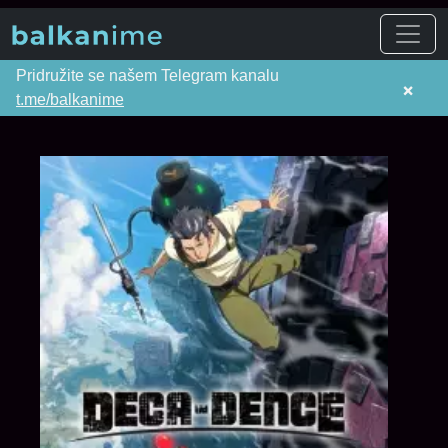
Pridružite se našem Telegram kanalu
×
t.me/balkanime