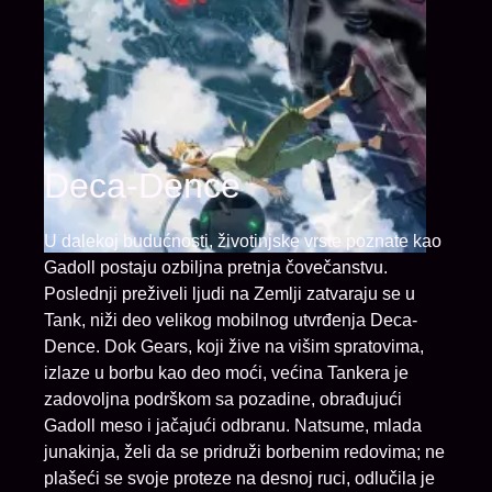
Deca-Dence
U dalekoj budućnosti, životinjske vrste poznate kao
Gadoll postaju ozbiljna pretnja čovečanstvu.
Poslednji preživeli ljudi na Zemlji zatvaraju se u
Tank, niži deo velikog mobilnog utvrđenja Deca-
Dence. Dok Gears, koji žive na višim spratovima,
izlaze u borbu kao deo moći, većina Tankera je
zadovoljna podrškom sa pozadine, obrađujući
Gadoll meso i jačajući odbranu. Natsume, mlada
junakinja, želi da se pridruži borbenim redovima; ne
plašeći se svoje proteze na desnoj ruci, odlučila je