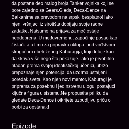
da postane deo malog broja Tanker vojnika koji se
bore zajedno sa Gears.Gledaj Deca-Dence na
Balkanime sa prevodom na srpski besplatno! Iako
njeni vršnjaci iz sirotišta dobijaju svoje radne
zadatke, Natsumeina prijava za moć ostaje
neodobrena. U međuvremenu, započinje posao kao
čistačica u timu za popravku oklopa, pod vođstvom
strogoćom obeleženog Kaburagija, koji deluje kao
da skriva više nego što pokazuje. Iako je prvobitno
hladan prema svojoj idealističkoj učenici, ubrzo
prepoznaje njen potencijal da uzdrma ustaljeni
poredak sveta. Kao njen novi mentor, Kaburagi je
priprema za posebnu i jedinstvenu ulogu, postajući
ključna figura u sistemu.Ne propustite priliku da
gledate Deca-Dence i otkrijete uzbudljivu priču o
borbi za opstanak!
Epizode