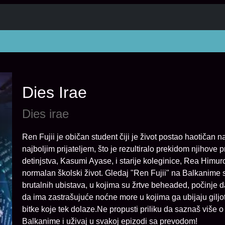
Dies Irae
Dies irae
Ren Fujii je običan student čiji je život postao haotiča
najboljim prijateljem, što je rezultiralo prekidom njihove p
detinjstva, Kasumi Ayase, i starije koleginice, Rea Himu
normalan školski život. Gledaj "Ren Fujii" na Balkanime
brutalnih ubistava, u kojima su žrtve beheaded, počinje d
da ima zastrašujuće noćne more u kojima ga ubijaju giljo
bitke koje tek dolaze.Ne propusti priliku da saznaš više o 
Balkanime i uživaj u svakoj epizodi sa prevodom!