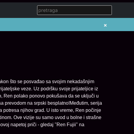
×
n nakon što se posvađao sa svojim nekadašnjim
rijateljske veze. Uz podršku svoje prijateljice iz
ro, Ren polako ponovo pokušava da se uključi u
 sa prevodom na srpski besplatno!Međutim, serija
a potresa njihov grad. U isto vreme, Ren počinje
tinom. Ove vizije su samo uvod u bolne i strašne
ovoj napetoj priči - gledaj "Ren Fujii" na