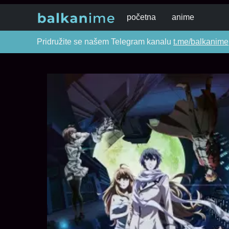
početna
anime
Pridružite se našem Telegram kanalu
t.me/balkanime