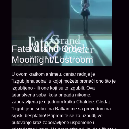
Fate/Grand Order:
Moonlight/Lostroom
U ovom kratkom animeu, centar radnje je
"Izgubljena soba" u kojoj možete pronaći ono što je
izgubljeno - ili one koji su to izgubili. Ova
tajanstvena soba, koja pripada nikome,
zaboravljena je u jednom kutku Chaldee. Gledaj
"Izgubljenu sobu" na Balkanime sa prevodom na
srpski besplatno! Pripremite se za uzbudljivo
putovanje kroz zaboravljene uspomene i