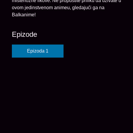
misteriozne likove. Ne propustite priliku da uživate u
ovom jedinstvenom animeu, gledajući ga na
Balkanime!
Epizode
Epizoda 1
© 2026 balkanime
početna
anime