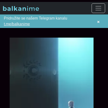
Pridružite se našem Telegram kanalu
×
t.me/balkanime