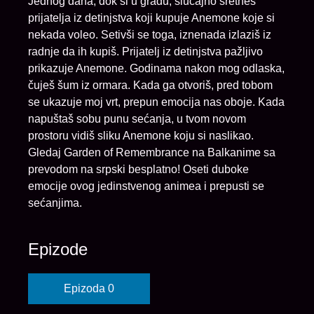
Jednog dana, dok si u gradu, slučajno sretneš
prijatelja iz detinjstva koji kupuje Anemone koje si
nekada voleo. Setivši se toga, iznenada izlaziš iz
radnje da ih kupiš. Prijatelj iz detinjstva pažljivo
prikazuje Anemone. Godinama nakon mog odlaska,
čuješ šum iz ormara. Kada ga otvoriš, pred tobom
se ukazuje moj vrt, prepun emocija nas oboje. Kada
napuštaš sobu punu sećanja, u tvom novom
prostoru vidiš sliku Anemone koju si naslikao.
Gledaj Garden of Remembrance na Balkanime sa
prevodom na srpski besplatno! Oseti duboke
emocije ovog jedinstvenog animea i prepusti se
sećanjima.
Epizode
Epizoda 0