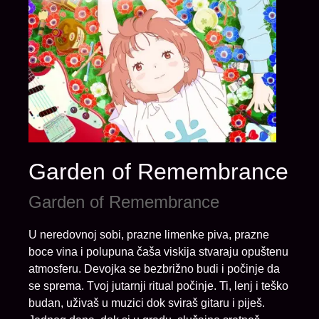
Garden of Remembrance
Garden of Remembrance
U neredovnoj sobi, prazne limenke piva, prazne
boce vina i polupuna čaša viskija stvaraju opuštenu
atmosferu. Devojka se bezbrižno budi i počinje da
se sprema. Tvoj jutarnji ritual počinje. Ti, lenj i teško
budan, uživaš u muzici dok sviraš gitaru i piješ.