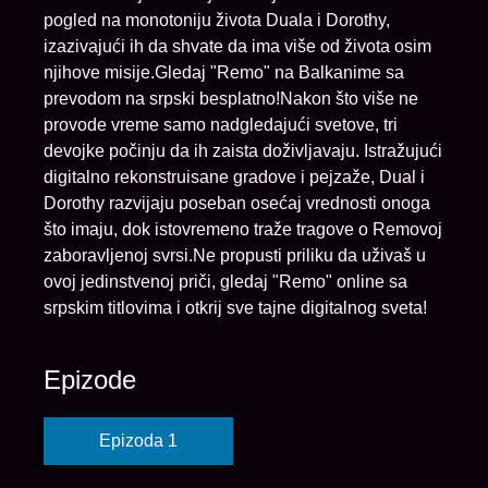
pogled na monotoniju života Duala i Dorothy,
izazivajući ih da shvate da ima više od života osim
njihove misije.Gledaj "Remo" na Balkanime sa
prevodom na srpski besplatno!Nakon što više ne
provode vreme samo nadgledajući svetove, tri
devojke počinju da ih zaista doživljavaju. Istražujući
digitalno rekonstruisane gradove i pejzaže, Dual i
Dorothy razvijaju poseban osećaj vrednosti onoga
što imaju, dok istovremeno traže tragove o Removoj
zaboravljenoj svrsi.Ne propusti priliku da uživaš u
ovoj jedinstvenoj priči, gledaj "Remo" online sa
srpskim titlovima i otkrij sve tajne digitalnog sveta!
Epizode
Epizoda 1