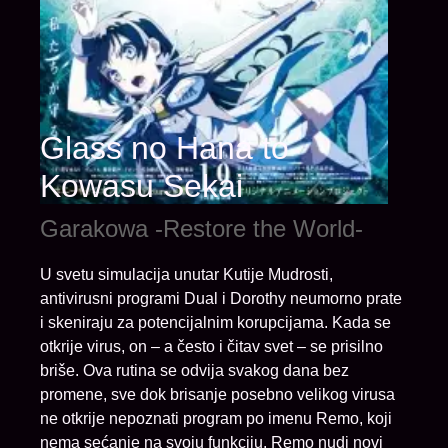
Glass no Hana to
Kowasu Sekai
Garakowa -Restore the World-
U svetu simulacija unutar Kutije Mudrosti,
antivirusni programi Dual i Dorothy neumorno prate
i skeniraju za potencijalnim korupcijama. Kada se
otkrije virus, on – a često i čitav svet – se prisilno
briše. Ova rutina se odvija svakog dana bez
promene, sve dok brisanje posebno velikog virusa
ne otkrije nepoznati program po imenu Remo, koji
nema sećanje na svoju funkciju. Remo nudi novi