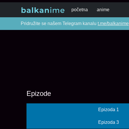
početna
anime
Pridružite se našem Telegram kanalu
t.me/balkanime
Epizode
Epizoda 1
Epizoda 3