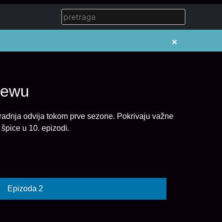
×
iewu
e radnja odvija tokom prve sezone. Pokrivaju važne
špice u 10. epizodi.
Epizoda 2