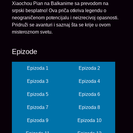
Xiaochou Pian na Balkanime sa prevodom na
srpski besplatno! Ova priča otkriva legendu o
neograničenom potencijalu i neizrecivoj opasnosti.
Pridruži se avanturi i saznaj šta se krije u ovom
misteroznom svetu.
Epizode
Epizoda 1
Epizoda 2
Epizoda 3
Epizoda 4
Epizoda 5
Epizoda 6
Epizoda 7
Epizoda 8
Epizoda 9
Epizoda 10