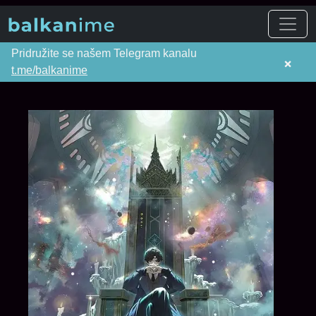
Pridružite se našem Telegram kanalu
×
t.me/balkanime