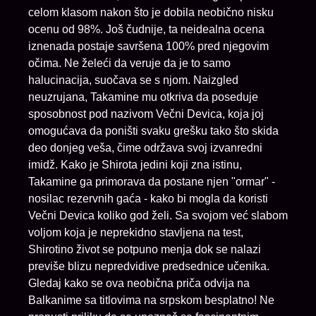
celom klasom nakon što je dobila neobično nisku
ocenu od 98%. Još čudnije, ta neidealna ocena
iznenada postaje savršena 100% pred njegovim
očima. Ne želeći da veruje da je to samo
halucinacija, suočava se s njom. Naizgled
neuzrujana, Takamine mu otkriva da poseduje
sposobnost pod nazivom Večni Devica, koja joj
omogućava da poništi svaku grešku tako što skida
deo donjeg veša, čime održava svoj izvanredni
imidž. Kako je Shirota jedini koji zna istinu,
Takamine ga primorava da postane njen "ormar" -
nosilac rezervnih gaća - kako bi mogla da koristi
Večni Devica koliko god želi. Sa svojom već slabom
voljom koja je neprekidno stavljena na test,
Shirotino život se potpuno menja dok se nalazi
previše blizu nepredvidive predsednice učenika.
Gledaj kako se ova neobična priča odvija na
Balkanime sa titlovima na srpskom besplatno! Ne