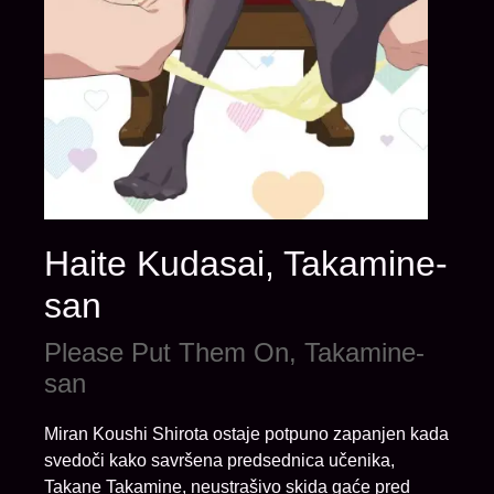
Haite Kudasai, Takamine-
san
Please Put Them On, Takamine-
san
Miran Koushi Shirota ostaje potpuno zapanjen kada
svedoči kako savršena predsednica učenika,
Takane Takamine, neustrašivo skida gaće pred