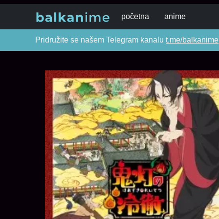
početna
anime
Pridružite se našem Telegram kanalu
t.me/balkanime