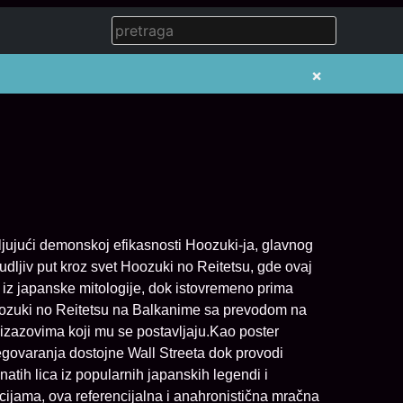
×
aljujući demonskoj efikasnosti Hoozuki-ja, glavnog
dljiv put kroz svet Hoozuki no Reitetsu, gde ovaj
z japanske mitologije, dok istovremeno prima
oozuki no Reitetsu na Balkanime sa prevodom na
 izazovima koji mu se postavljaju.Kao poster
ovaranja dostojne Wall Streeta dok provodi
tih lica iz popularnih japanskih legendi i
cijama, ova referencijalna i anahronistična mračna