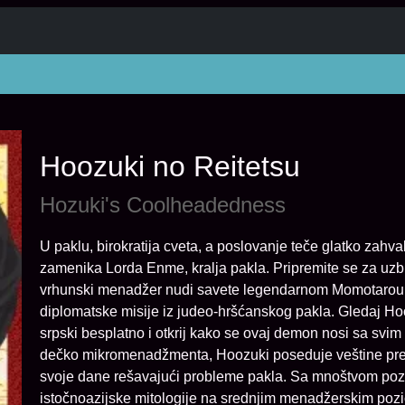
Hoozuki no Reitetsu
Hozuki's Coolheadedness
U paklu, birokratija cveta, a poslovanje teče glatko zahv
zamenika Lorda Enme, kralja pakla. Pripremite se za uzbu
vrhunski menadžer nudi savete legendarnom Momotarou i
diplomatske misije iz judeo-hršćanskog pakla. Gledaj H
srpski besplatno i otkrij kako se ovaj demon nosi sa svim
dečko mikromenadžmenta, Hoozuki poseduje veštine preg
svoje dane rešavajući probleme pakla. Sa mnoštvom pozna
istočnoazijske mitologije na srednjim menadžerskim pozi