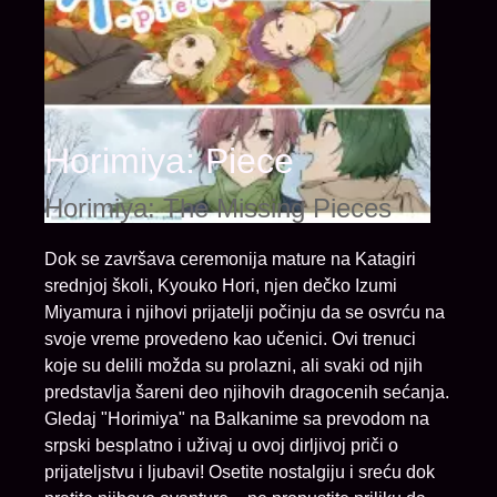
Horimiya: Piece
Horimiya: The Missing Pieces
Dok se završava ceremonija mature na Katagiri
srednjoj školi, Kyouko Hori, njen dečko Izumi
Miyamura i njihovi prijatelji počinju da se osvrću na
svoje vreme provedeno kao učenici. Ovi trenuci
koje su delili možda su prolazni, ali svaki od njih
predstavlja šareni deo njihovih dragocenih sećanja.
Gledaj "Horimiya" na Balkanime sa prevodom na
srpski besplatno i uživaj u ovoj dirljivoj priči o
prijateljstvu i ljubavi! Osetite nostalgiju i sreću dok