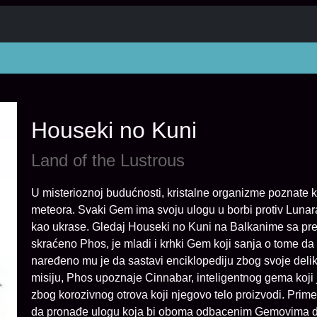
Houseki no Kuni
Land of the Lustrous
U misterioznoj budućnosti, kristalne organizme poznate 
meteora. Svaki Gem ima svoju ulogu u borbi protiv Lunara, 
kao ukrase. Gledaj Houseki no Kuni na Balkanime sa prev
skraćeno Phos, je mladi i krhki Gem koji sanja o tome da
naređeno mu je da sastavi enciklopediju zbog svoje deli
misiju, Phos upoznaje Cinnabar, inteligentnog gema koji 
zbog korozivnog otrova koji njegovo telo proizvodi. Prim
da pronađe ulogu koja bi oboma odbacenim Gemovima don