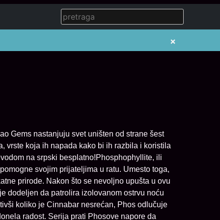
×
kao Gems nastanjuju svet uništen od strane šest
vrste koja ih napada kako bi ih razbila i koristila
odom na srpski besplatno!Phosphophyllite, ili
 pomogne svojim prijateljima u ratu. Umesto toga,
katne prirode. Nakon što se nevoljno upušta u ovu
je dodeljen da patrolira izolovanom ostrvu noću
etivši koliko je Cinnabar nesrećan, Phos odlučuje
ela radost. Serija prati Phosove napore da