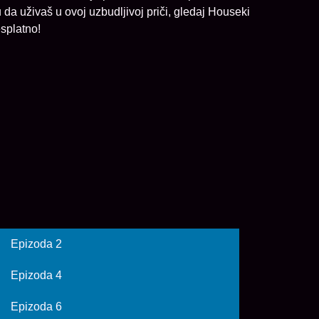
u da uživaš u ovoj uzbudljivoj priči, gledaj Houseki
splatno!
Epizoda 2
Epizoda 4
Epizoda 6