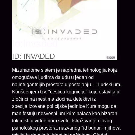
Id:Invaded
ID: INVADED
Mizuhanome sistem je napredna tehnologija koja
omogućava ljudima da uđu u jedan od
najintrigantnijih prostora u postojanju — ljudski um.
Korišćenjem tzv. "čestica kognicije" koje ostavljaju
zločinci na mestima zločina, detektivi iz
specijalizovane policijske jedinice Kura mogu da
manifestuju nesvesni um kriminalaca kao bizaran
tok misli u virtuelnom svetu. Istraživanjem ovog
psihološkog prostora, nazvanog "id bunar", njihova