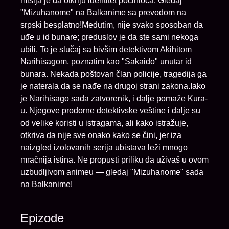
misija je da otkriju identitet počinioca. Gledaj
"Mizuhanome" na Balkanime sa prevodom na
srpski besplatno!Međutim, nije svako sposoban da
uđe u id bunare; preduslov je da ste sami nekoga
ubili. To je slučaj sa bivšim detektivom Akihitom
Narihisagom, poznatim kao "Sakaido" unutar id
bunara. Nekada poštovan član policije, tragedija ga
je naterala da se nađe na drugoj strani zakona.Iako
je Narihisago sada zatvorenik, i dalje pomaže Kura-
u. Njegove prodorne detektivske veštine i dalje su
od velike koristi u istragama, ali kako istražuje,
otkriva da nije sve onako kako se čini, jer iza
naizgled izolovanih serija ubistava leži mnogo
mračnija istina. Ne propusti priliku da uživaš u ovom
uzbudljivom animeu — gledaj "Mizuhanome" sada
na Balkanime!
Epizode