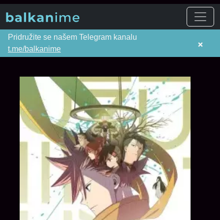
Pridružite se našem Telegram kanalu
×
t.me/balkanime