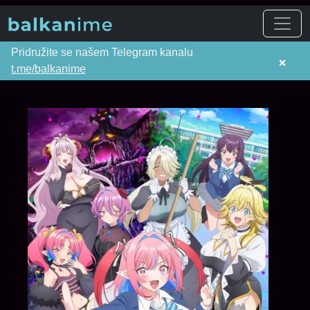
Pridružite se našem Telegram kanalu
×
t.me/balkanime