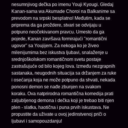
nesumnjivog dečka po imenu Youji Kyougi. Gledaj
Kanan-sama wa Akumade Choroi na Balkanime sa
prevodom na srpski besplatno! Međutim, kada se
priprema da ga proždere, stvari se odvijaju u
potpuno neočekivanom pravcu. Umesto da ga
pojede, Kanan završava formirajući "romantični
ugovor" sa Youjijem. Za nekoga ko je živeo
milenijumima bez iskustva ljubavi, snalaženje u
srednjoškolskom romantičnom svetu postaje
zastrašujuće od bilo kojeg lova. Između nezgrapnih
sastanaka, neugodnih situacija sa držanjem za ruke
i osećanja koja ne može potpuno da shvati, nekada
ponosni demon se nađe zbunjen na svakom
koraku. Ova natprirodna romantična komedija prati
zaljubljenog demona i dečka koji je trebao biti njen
plen - slatka, haotična i puna prvih iskustava. Ne
propustite da uživate u ovoj jedinstvenoj priči o
ljubavi i samopouzdanju!