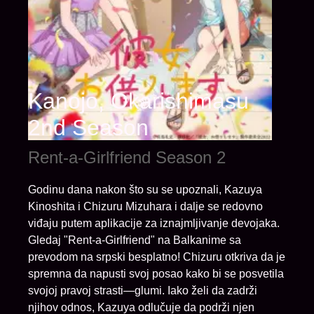
Kanojo, Okarishimasu
2nd Season
Rent-a-Girlfriend Season 2
Godinu dana nakon što su se upoznali, Kazuya
Kinoshita i Chizuru Mizuhara i dalje se redovno
viđaju putem aplikacije za iznajmljivanje devojaka.
Gledaj "Rent-a-Girlfriend" na Balkanime sa
prevodom na srpski besplatno! Chizuru otkriva da je
spremna da napusti svoj posao kako bi se posvetila
svojoj pravoj strasti—glumi. Iako želi da zadrži
njihov odnos, Kazuya odlučuje da podrži njen