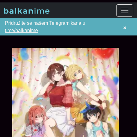
Pridružite se našem Telegram kanalu
×
t.me/balkanime