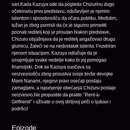
san.Kada Kazuya ode da pogleda Chizurinu dugo
očekivanu prvu predstavu, oduševljen je njenim
talentom i sposobnošću da očara publiku. Međutim,
tužan je zbog pomisli da će je sigurno primetiti
poznati reditelj koji je prisutan.Nakon predstave,
Chizuru objašnjava da je reditelj angažovao drugu
glumicu, žaleći se na nedostatak talenta. Frustriran
njenom situacijom, Kazuya odlučuje da je
iznajmljuje svake nedelje kako bi joj pomogao
finansijski. Dok se Kazuya suočava sa
neizvesnošću zbog prisustva svoje bivše devojke
Mami Nanami, njegovi pravi osećaji postaju
zamagljeni, a ispunjenje obećanja Chizuru postaje
neizvesno.Ne propustite da pratite "Rent-a-
Girlfriend" i uživate u ovoj dirljivoj priči o ljubavi i
podršci!
Epizode