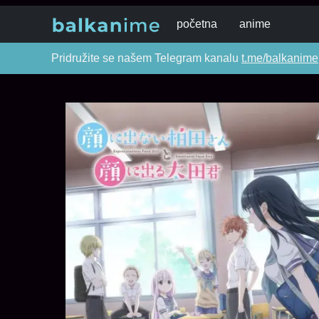
početna
anime
Pridružite se našem Telegram kanalu
t.me/balkanime