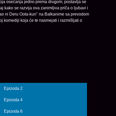
voja osećanja jedno prema drugom, postavlja se
j kako se razvija ova zanimljiva priča o ljubavi i
Kao ni Deru Oota-kun" na Balkanime sa prevodom
j komediji koja će te nasmejati i razmišljati o
Epizoda 2
Epizoda 4
Epizoda 6