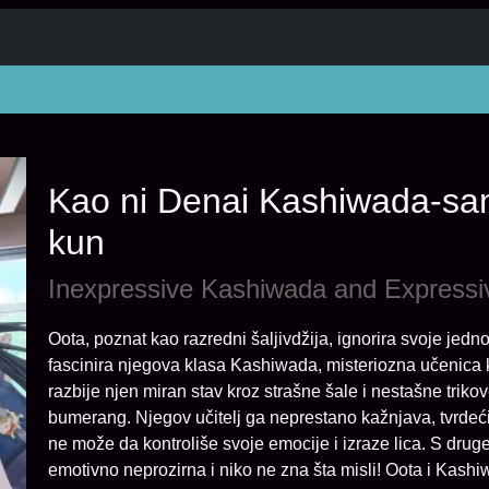
Kao ni Denai Kashiwada-san
kun
Inexpressive Kashiwada and Expressi
Oota, poznat kao razredni šaljivdžija, ignorira svoje jed
fascinira njegova klasa Kashiwada, misteriozna učenica k
razbije njen miran stav kroz strašne šale i nestašne trikov
bumerang. Njegov učitelj ga neprestano kažnjava, tvrdeći d
ne može da kontroliše svoje emocije i izraze lica. S dru
emotivno neprozirna i niko ne zna šta misli! Oota i Kashi