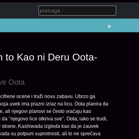
×
 to Kao ni Deru Oota-
ve Oota
nocifrene ocene i traži novu zabavu. Ubrzo ga
oja uvek ima prazni izraz na licu. Oota planira da
e, ali njegovi planovi se često vraćaju kao
a "njegovo lice otkriva sve". Oota, iako se trudi,
ge strane, Kashiwada izgleda kao da je zauvek
wada su potpuni suprotnosti, ali to ne sprečava