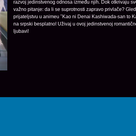
razvoj jedinstvenog odnosa između njih. Dok otkrivaju s
važno pitanje: da li se suprotnosti zapravo privlače? Gleda
prijateljstvu u animeu "Kao ni Denai Kashiwada-san to 
na srpski besplatno! Uživaj u ovoj jedinstvenoj romantično
ljubavi!