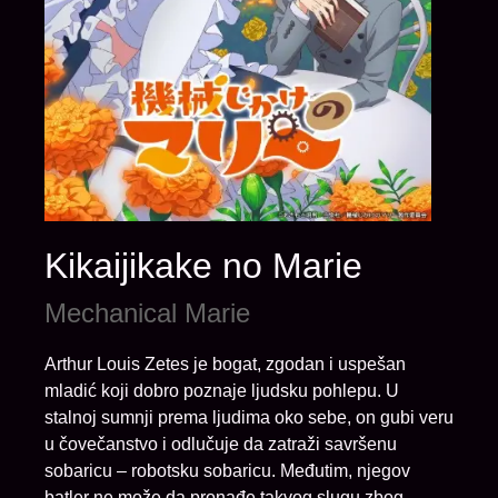
Kikaijikake no Marie
Mechanical Marie
Arthur Louis Zetes je bogat, zgodan i uspešan
mladić koji dobro poznaje ljudsku pohlepu. U
stalnoj sumnji prema ljudima oko sebe, on gubi veru
u čovečanstvo i odlučuje da zatraži savršenu
sobaricu – robotsku sobaricu. Međutim, njegov
batler ne može da pronađe takvog slugu zbog