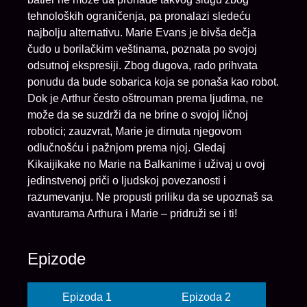
tehnoloških ograničenja, pa pronalazi sledeću
najbolju alternativu. Marie Evans je bivša dečja
čudo u borilačkim veštinama, poznata po svojoj
odsutnoj ekspresiji. Zbog dugova, rado prihvata
ponudu da bude sobarica koja se ponaša kao robot.
Dok je Arthur često oštrouman prema ljudima, ne
može da se suzdrži da ne brine o svojoj ličnoj
robotici; zauzvrat, Marie je dirnuta njegovom
odlučnošću i pažnjom prema njoj. Gledaj
Kikaijikake no Marie na Balkanime i uživaj u ovoj
jedinstvenoj priči o ljudskoj povezanosti i
razumevanju. Ne propusti priliku da se upoznaš sa
avanturama Arthura i Marie – pridruži se i ti!
Epizode
Epizoda 1
Epizoda 2