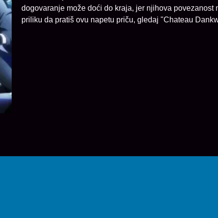
dogovaranje može doći do kraja, jer njihova povezanost
priliku da pratiš ovu napetu priču, gledaj "Chateau Dan