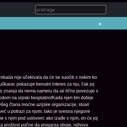
×
kada nije očekivala da će se suočiti s nekim ko
karac pokazuje trenutni interes za nju, čak joj
do znanja da nema nameru da se lično povezuje s
dom na srpski besplatno!Kada njen tim dobije
šeg člana moćne azijske organizacije, stvari
već u potrazi za njom. Iako je svesna njegove
e s njim pod uslovom: ako izađe s njim, on će joj
kada prošlost počne da proganja oboje, njihovo