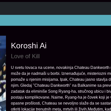
Koroshi Ai
Love of Kill
U svetu lovaca na ucene, novakinja Chateau Dankworth ni
može da je nadmaši u borbi. Iznenađujuće, misteriozni muš
pomaže u njenim misijama. Ipak, Chateau jasno stavlja 
njim. Gledaj "Chateau Dankworth" na Balkanime sa prevo
zadatak da eliminiše Song Ryang-ha, stručnog ubicu i biv
postaju komplikovane. Naime, Ryang-ha je čovek koji je 
opasne prošlosti, Chateau se nevoljno slaže da se sastan
otkriti lokacije trenutnih meta, mrtvih ili živih.Međutim, 