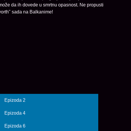
 može da ih dovede u smrtnu opasnost. Ne propusti
kworth" sada na Balkanime!
Epizoda 2
Epizoda 4
Epizoda 6