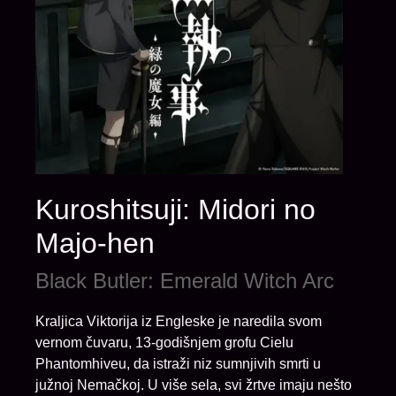
Kuroshitsuji: Midori no
Majo-hen
Black Butler: Emerald Witch Arc
Kraljica Viktorija iz Engleske je naredila svom
vernom čuvaru, 13-godišnjem grofu Cielu
Phantomhiveu, da istraži niz sumnjivih smrti u
južnoj Nemačkoj. U više sela, svi žrtve imaju nešto