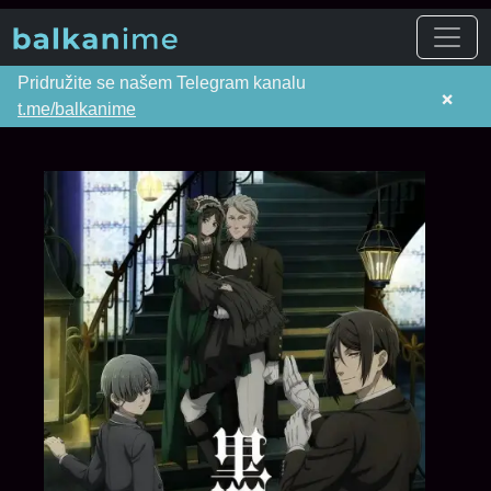
Pridružite se našem Telegram kanalu
×
t.me/balkanime