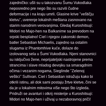
zajedničko: ušli su u takozvanu Šumu Vukodlaka
neposredno pre nego što su razvili čudne
deformacije i na kraju umrli. Glasine krive "veštičju
kletvu", uverenje lokalnih meštana zasnovano na
starim narodnim verovanjima. Gledaj Kuroshitsuji:
Midori no Majo-hen na Balkanime sa prevodom na
srpski besplatno! Ciel i njegov zakonski demon,
batler Sebastian Michaelis, zajedno sa ostalim
slugama iz Phantomhive kuće, dolaze do
izolovanog sela u Šumi Vukodlaka. Njeni stanovnici
su isključivo žene, neprijateljski nastrojene prema
strancima i slave mladog devojku sa smaragdnim
očima i vezanim nogama, Sieglinde "Zelenoj
veštici" Sullivan. Ciel i Sebastian istražuju kako bi
otkrili istinu, ali dok sami postaju žrtve kletve, čini se
da je u lokalnim mitovima više nego što izgleda.
Pridruži se avanturi i otkrij misterije u Kuroshitsuji:
Midori no Majo-hen i uživaj u nezaboravnoj priči!