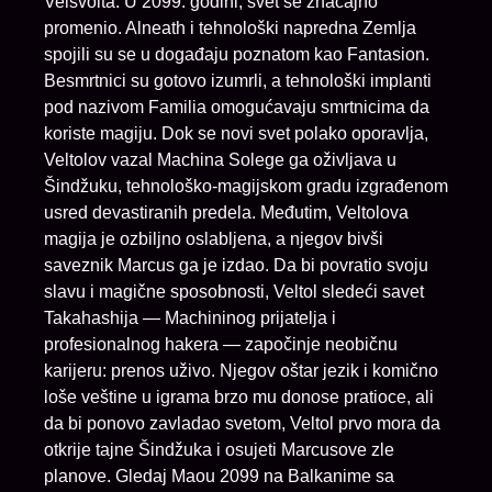
Velsvolta. U 2099. godini, svet se značajno
promenio. Alneath i tehnološki napredna Zemlja
spojili su se u događaju poznatom kao Fantasion.
Besmrtnici su gotovo izumrli, a tehnološki implanti
pod nazivom Familia omogućavaju smrtnicima da
koriste magiju. Dok se novi svet polako oporavlja,
Veltolov vazal Machina Solege ga oživljava u
Šindžuku, tehnološko-magijskom gradu izgrađenom
usred devastiranih predela. Međutim, Veltolova
magija je ozbiljno oslabljena, a njegov bivši
saveznik Marcus ga je izdao. Da bi povratio svoju
slavu i magične sposobnosti, Veltol sledeći savet
Takahashija — Machininog prijatelja i
profesionalnog hakera — započinje neobičnu
karijeru: prenos uživo. Njegov oštar jezik i komično
loše veštine u igrama brzo mu donose pratioce, ali
da bi ponovo zavladao svetom, Veltol prvo mora da
otkrije tajne Šindžuka i osujeti Marcusove zle
planove. Gledaj Maou 2099 na Balkanime sa