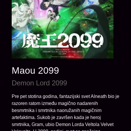
Maou 2099
Demon Lord 2099
Pre pet stotina godina, fantazijski svet Alneath bio je
razoren ratom između magično nadarenih
besmrtnika i smrtnika naoružanih magičnim
artefaktima. Sukob je završen kada je heroj
smrtnika, Gram, ubio Demon Lorda Veltola Velvet