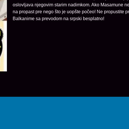
oslovljava njegovim starim nadimkom. Ako Masamune ne ot
na propast pre nego što je uopšte počeo! Ne propustite
Balkanime sa prevodom na srpski besplatno!