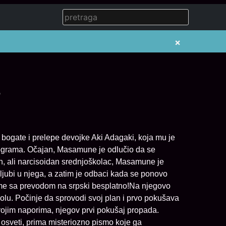
×
e
ogate i prelepe devojke Aki Adagaki, koja mu je
lograma. Očajan, Masamune je odlučio da se
an, ali narcisoidan srednjoškolac, Masamune je
ljubi u njega, a zatim je odbaci kada se ponovo
e sa prevodom na srpski besplatno!Na njegovo
lu. Počinje da sprovodi svoj plan i prvo pokušava
svojim naporima, njegov prvi pokušaj propada.
sveti, prima misteriozno pismo koje ga