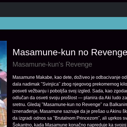
Masamune-kun no Reveng
Masamune-kun's Revenge
Masamune Makabe, kao dete, doživeo je odbacivanje od b
dala nadimak ''Svinjica'' zbog njegovog prekomernog ki
posveti vežbanju i poboljša svoj izgled. Sada, kao zgod
odlučan da osveti svoju prošlost — planira da Aki ludo za
sretnu. Gledaj "Masamune-kun no Revenge" na Balkanim
iznenađenje, Masamune saznaje da je prešao u Akinu ško
da izgradi odnos sa ''Brutalnom Princezom'', ali uprkos 
Šokantno, kada Masamune konačno napreduje ka svojoj o