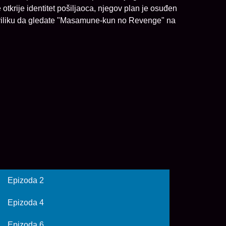
krije identitet pošiljaoca, njegov plan je osuđen
 priliku da gledate "Masamune-kun no Revenge" na
Epizoda 2
Epizoda 4
Epizoda 6