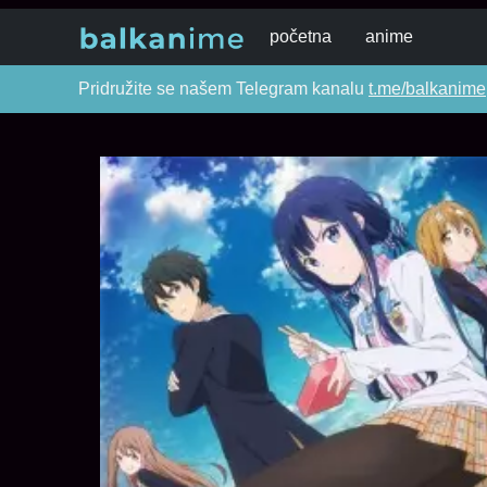
početna
anime
Pridružite se našem Telegram kanalu
t.me/balkanime