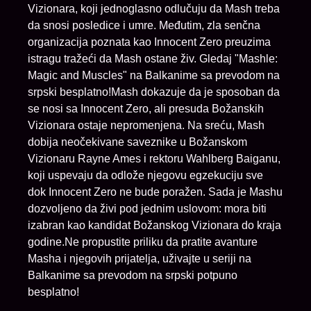
Vizionara, koji jednoglasno odlučuju da Mash treba
da snosi posledice i umre. Međutim, zla senčna
organizacija poznata kao Innocent Zero preuzima
istragu tražeći da Mash ostane živ. Gledaj "Mashle:
Magic and Muscles" na Balkanime sa prevodom na
srpski besplatno!Mash dokazuje da je sposoban da
se nosi sa Innocent Zero, ali presuda Božanskih
Vizionara ostaje nepromenjena. Na sreću, Mash
dobija neočekivane saveznike u Božanskom
Vizionaru Rayne Ames i rektoru Wahlberg Baiganu,
koji uspevaju da odlože njegovu egzekuciju sve
dok Innocent Zero ne bude poražen. Sada je Mashu
dozvoljeno da živi pod jednim uslovom: mora biti
izabran kao kandidat Božanskog Vizionara do kraja
godine.Ne propustite priliku da pratite avanture
Masha i njegovih prijatelja, uživajte u seriji na
Balkanime sa prevodom na srpski potpuno
besplatno!