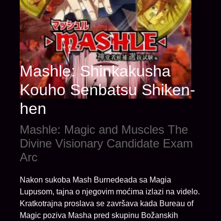
Mashle: Shinkakusha
Kouho Senbatsu Shiken-
hen
Mashle: Magic and Muscles The
Divine Visionary Candidate Exam
Arc
Nakon sukoba Mash Burnedeada sa Magia
Lupusom, tajna o njegovim moćima izlazi na videlo.
Kratkotrajna proslava se završava kada Bureau of
Magic poziva Masha pred skupinu Božanskih