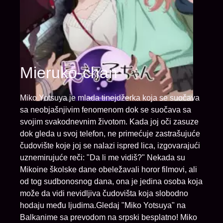
Mieruko-chan
Miko Yotsuya je mlada tinejdžerka koja se suočava
sa neobjašnjivim fenomenom dok se suočava sa
svojim svakodnevnim životom. Kada joj oči zasuze
dok gleda u svoj telefon, ne primećuje zastrašujuće
čudovište koje joj se nalazi ispred lica, izgovarajući
uznemirujuće reči: "Da li me vidiš?" Nekada su
Mikoine školske dane obeležavali horor filmovi, ali
od tog sudbonosnog dana, ona je jedina osoba koja
može da vidi nevidljiva čudovišta koja slobodno
hodaju među ljudima.Gledaj "Miko Yotsuya" na
Balkanime sa prevodom na srpski besplatno! Miko