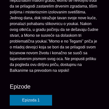
nepoznatom malom gradu, Momo se nevoljno trudi
da se prilagodi zastarelim drvenim zgradama, tišim
poljima i misterioznim izolovanim svetištima.
Jednog dana, dok istražuje tavan svoje nove kuće,
pronalazi pohabanu slikovnicu o youkai. Nakon
ovog otkrića, u gradu počinju da se dešavaju čudne
stvari, a Momo se susreće sa dolaskom tri
problematična youkai."Momo e no Tegami" priča je
o mladoj devojci koja se bori da se prilagodi svom
bizarном novom životu i konačno se suoči sa
tajanstvenim pismom svog oca. Ne propusti priliku
da pogleda ovu dirljivu priču, dostupnu na
Balkanime sa prevodom na srpski!
Epizode
Epizoda 1