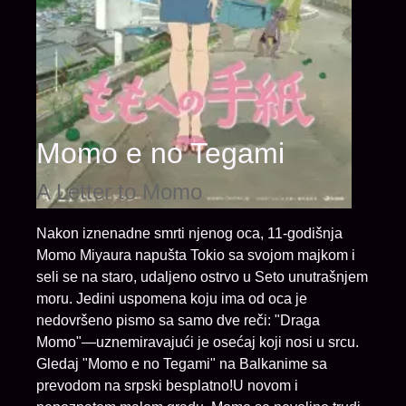
Momo e no Tegami
A Letter to Momo
Nakon iznenadne smrti njenog oca, 11-godišnja
Momo Miyaura napušta Tokio sa svojom majkom i
seli se na staro, udaljeno ostrvo u Seto unutrašnjem
moru. Jedini uspomena koju ima od oca je
nedovršeno pismo sa samo dve reči: "Draga
Momo"—uznemiravajući je osećaj koji nosi u srcu.
Gledaj "Momo e no Tegami" na Balkanime sa
prevodom na srpski besplatno!U novom i