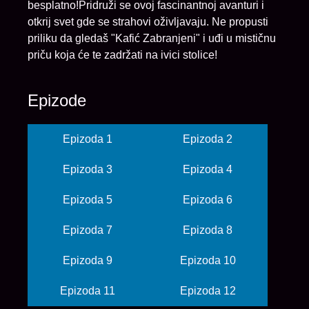
besplatno!Pridruži se ovoj fascinantnoj avanturi i
otkrij svet gde se strahovi oživljavaju. Ne propusti
priliku da gledaš "Kafić Zabranjeni" i uđi u mističnu
priču koja će te zadržati na ivici stolice!
Epizode
Epizoda 1
Epizoda 2
Epizoda 3
Epizoda 4
Epizoda 5
Epizoda 6
Epizoda 7
Epizoda 8
Epizoda 9
Epizoda 10
Epizoda 11
Epizoda 12