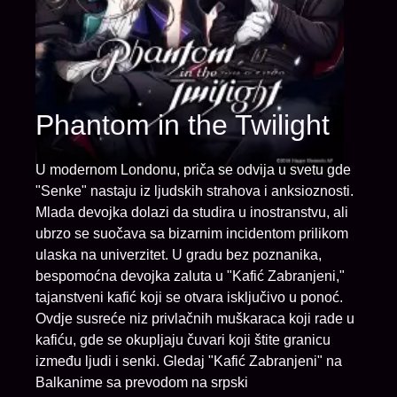
Phantom in the Twilight
U modernom Londonu, priča se odvija u svetu gde
"Senke" nastaju iz ljudskih strahova i anksioznosti.
Mlada devojka dolazi da studira u inostranstvu, ali
ubrzo se suočava sa bizarnim incidentom prilikom
ulaska na univerzitet. U gradu bez poznanika,
bespomoćna devojka zaluta u "Kafić Zabranjeni,"
tajanstveni kafić koji se otvara isključivo u ponoć.
Ovdje susreće niz privlačnih muškaraca koji rade u
kafiću, gde se okupljaju čuvari koji štite granicu
između ljudi i senki. Gledaj "Kafić Zabranjeni" na
Balkanime sa prevodom na srpski