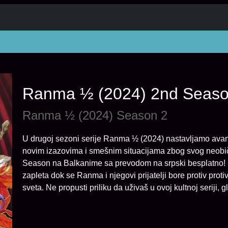
Ranma ½ (2024) 2nd Seas
Ranma ½ (2024) Season 2
U drugoj sezoni serije Ranma ½ (2024) nastavljamo ava
novim izazovima i smešnim situacijama zbog svog neobi
Season na Balkanime sa prevodom na srpski besplatno! Pr
zapleta dok se Ranma i njegovi prijatelji bore protiv prot
sveta. Ne propusti priliku da uživaš u ovoj kultnoj seriji, g