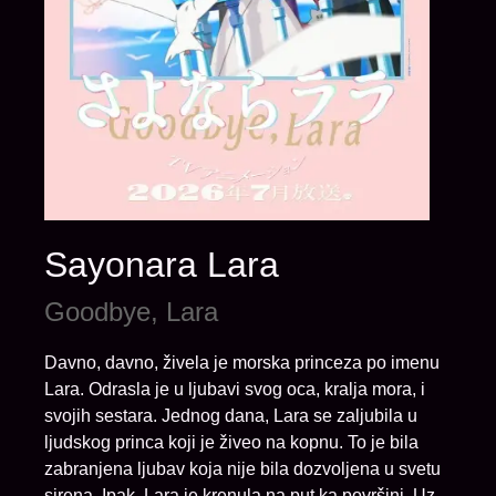
Sayonara Lara
Goodbye, Lara
Davno, davno, živela je morska princeza po imenu
Lara. Odrasla je u ljubavi svog oca, kralja mora, i
svojih sestara. Jednog dana, Lara se zaljubila u
ljudskog princa koji je živeo na kopnu. To je bila
zabranjena ljubav koja nije bila dozvoljena u svetu
sirena. Ipak, Lara je krenula na put ka površini. Uz