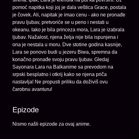
pomoć napitka koji joj je dala veštica Grace, postala
je čovek. Ali, napitak je imao cenu - ako ne pronađe
pravu ljubav, pretvoriće se u peno i nestati u
okeanu. Iako je bila princeza mora, Lara je izabrala
ljubav. Nažalost, njena želja nije bila ispunjena i
ona je nestala u moru. Dve stotine godina kasnije,
Lara se ponovo budi u jezeru Biwa, spremna da
konačno pronađe svoju pravu ljubav. Gledaj
Sayonara Lara na Balkanime sa prevodom na
srpski besplatno i otkrij kako se njena priča
nastavlja! Ne propusti priliku da doživiš ovu
čarobnu avanturu!
Epizode
Nismo našli epizode za ovaj anime.