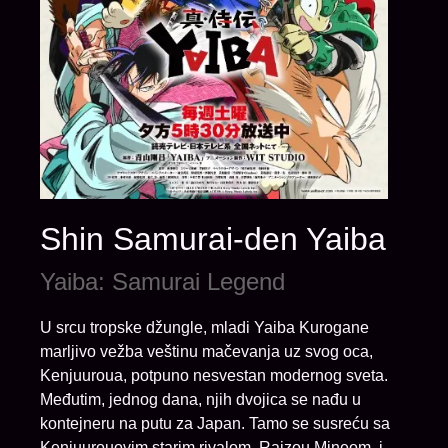
Shin Samurai-den Yaiba
Yaiba: Samurai Legend
U srcu tropske džungle, mladi Yaiba Kurogane
marljivo vežba veštinu mačevanja uz svog oca,
Kenjuuroua, potpuno nesvestan modernog sveta.
Međutim, jednog dana, njih dvojica se nađu u
kontejneru na putu za Japan. Tamo se susreću sa
Kenjuurouovim starim rivalom, Raizou Mineom, i