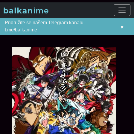
Pridružite se našem Telegram kanalu
×
t.me/balkanime