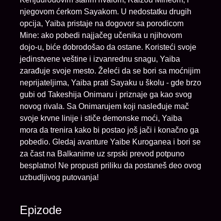
njegovom ćerkom Sayakom. U nedostatku drugih
opcija, Yaiba pristaje na dogovor sa porodicom
Mine: ako pobedi najjačeg učenika u njihovom
dojo-u, biće dobrodošao da ostane. Koristeći svoje
jedinstvene veštine i izvanrednu snagu, Yaiba
zarađuje svoje mesto. Želeći da se bori sa moćnijim
neprijateljima, Yaiba prati Sayaku u školu - gde brzo
gubi od Takeshija Onimaru i priznaje ga kao svog
novog rivala. Sa Onimarujem koji nasleđuje mač
svoje krvne linije i stiče demonske moći, Yaiba
mora da trenira kako bi postao još jači i konačno ga
pobedio. Gledaj avanture Yaibe Kuroganea i bori se
za čast na Balkanime uz srpski prevod potpuno
besplatno! Ne propusti priliku da postaneš deo ovog
uzbudljivog putovanja!
Epizode