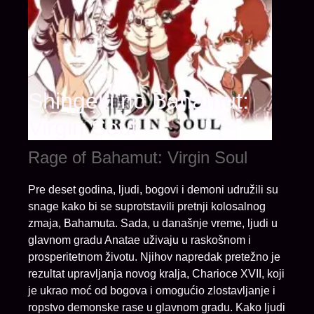
Shingeki no Bahamut:
Virgin Soul
Rage of Bahamut: Virgin Soul
Pre deset godina, ljudi, bogovi i demoni udružili su
snage kako bi se suprotstavili pretnji kolosalnog
zmaja, Bahamuta. Sada, u današnje vreme, ljudi u
glavnom gradu Anatae uživaju u raskošnom i
prosperitetnom životu. Njihov napredak pretežno je
rezultat upravljanja novog kralja, Charioce XVII, koji
je ukrao moć od bogova i omogućio zlostavljanje i
ropstvo demonske rase u glavnom gradu. Kako ljudi