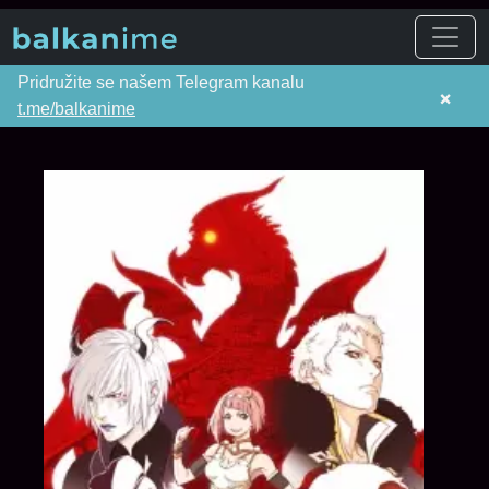
Pridružite se našem Telegram kanalu
×
t.me/balkanime