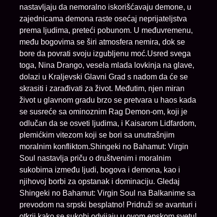
nastavljaju da nemoralno iskorišćavaju demone, u
zajednicama demona raste osećaj neprijateljstva
prema ljudima, preteći pobunom. U međuvremenu,
među bogovima se širi atmosfera nemira, dok se
bore da povrati svoju izgubljenu moć.Usred svega
toga, Nina Drango, vesela mlada lovkinja na glave,
dolazi u Kraljevski Glavni Grad s nadom da će se
skrasiti i zarađivati za život. Međutim, njen miran
život u glavnom gradu brzo se pretvara u haos kada
se susreće sa ominoznim Rag Demon-om, koji je
odlučan da se osveti ljudima, i Kaisarom Lidfardom,
plemićkim vitezom koji se bori sa unutrašnjim
moralnim konfliktom.Shingeki no Bahamut: Virgin
Soul nastavlja priču o društvenim i moralnim
sukobima između ljudi, bogova i demona, kao i
njihovoj borbi za opstanak i dominaciju. Gledaj
Shingeki no Bahamut: Virgin Soul na Balkanime sa
prevodom na srpski besplatno! Pridruži se avanturi i
otkrij kako se sukobi odvijaju u ovom epskom svetu!