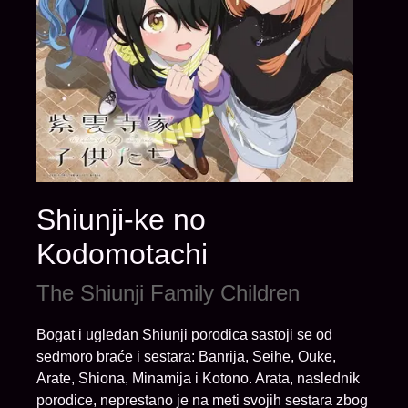
Shiunji-ke no
Kodomotachi
The Shiunji Family Children
Bogat i ugledan Shiunji porodica sastoji se od
sedmoro braće i sestara: Banrija, Seihe, Ouke,
Arate, Shiona, Minamija i Kotono. Arata, naslednik
porodice, neprestano je na meti svojih sestara zbog