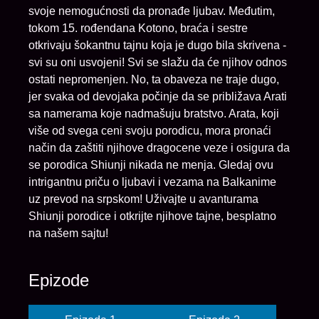
svoje nemogućnosti da pronađe ljubav. Međutim,
tokom 15. rođendana Kotono, braća i sestre
otkrivaju šokantnu tajnu koja je dugo bila skrivena -
svi su oni usvojeni! Svi se slažu da će njihov odnos
ostati nepromenjen. No, ta obaveza ne traje dugo,
jer svaka od devojaka počinje da se približava Arati
sa namerama koje nadmašuju bratstvo. Arata, koji
više od svega ceni svoju porodicu, mora pronaći
način da zaštiti njihove dragocene veze i osigura da
se porodica Shiunji nikada ne menja. Gledaj ovu
intrigantnu priču o ljubavi i vezama na Balkanime
uz prevod na srpskom! Uživajte u avanturama
Shiunji porodice i otkrijte njihove tajne, besplatno
na našem sajtu!
Epizode