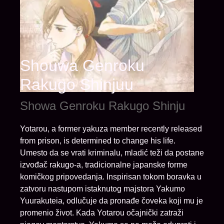
Shouwa Genroku
Rakugo Shinjuu
Showa Genroku Rakugo Shinju
Yotarou, a former yakuza member recently released
from prison, is determined to change his life.
Umesto da se vrati kriminalu, mladić teži da postane
izvođač rakugo-a, tradicionalne japanske forme
komičkog pripovedanja. Inspirisan tokom boravka u
zatvoru nastupom istaknutog majstora Yakumo
Yuurakuteia, odlučuje da pronađe čoveka koji mu je
promenio život. Kada Yotarou očajnički zatraži