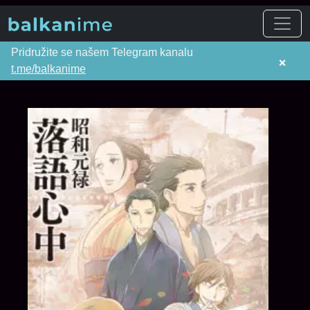
Pridružite se našem Telegram kanalu
×
t.me/balkanime