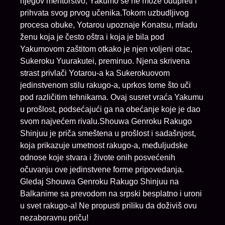
njegov mentorstvo, Yakumo se ne može odupreti i
prihvata svog prvog učenika.Tokom uzbudljivog
procesa obuke, Yotarou upoznaje Konatsu, mladu
ženu koja je često oštra i koja je bila pod
Yakumovom zaštitom otkako je njen voljeni otac,
Sukeroku Yuurakutei, preminuo. Njena skrivena
strast privlači Yotarou-a ka Sukerokuovom
jedinstvenom stilu rakugo-a, uprkos tome što uči
pod različitim tehnikama. Ovaj susret vraća Yakumu
u prošlost, podsećajući ga na obećanje koje je dao
svom najvećem rivalu.Shouwa Genroku Rakugo
Shinjuu je priča smeštena u prošlost i sadašnjost,
koja prikazuje umetnost rakugo-a, međuljudske
odnose koje stvara i živote onih posvećenih
očuvanju ove jedinstvene forme pripovedanja.
Gledaj Shouwa Genroku Rakugo Shinjuu na
Balkanime sa prevodom na srpski besplatno i uroni
u svet rakugo-a! Ne propusti priliku da doživiš ovu
nezaboravnu priču!