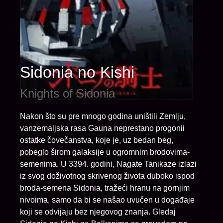
Sidonia no Kishi
Knights of Sidonia
Nakon što su pre mnogo godina uništili Zemlju,
vanzemaljska rasa Gauna neprestano progonii
ostatke čovečanstva, koje je, uz bedan beg,
pobeglo širom galaksije u ogromnim brodovima-
semenima. U 3394. godini, Nagate Tanikaze izlazi
iz svog doživotnog skrivenog života duboko ispod
broda-semena Sidonia, tražeći hranu na gornjim
nivoima, samo da bi se našao uvučen u događaje
koji se odvijaju bez njegovog znanja. Gledaj