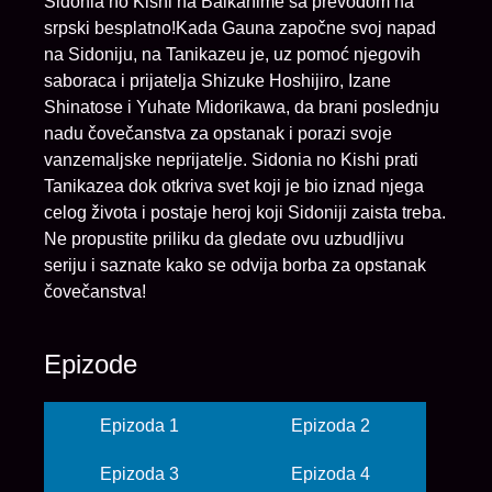
Sidonia no Kishi na Balkanime sa prevodom na
srpski besplatno!Kada Gauna započne svoj napad
na Sidoniju, na Tanikazeu je, uz pomoć njegovih
saboraca i prijatelja Shizuke Hoshijiro, Izane
Shinatose i Yuhate Midorikawa, da brani poslednju
nadu čovečanstva za opstanak i porazi svoje
vanzemaljske neprijatelje. Sidonia no Kishi prati
Tanikazea dok otkriva svet koji je bio iznad njega
celog života i postaje heroj koji Sidoniji zaista treba.
Ne propustite priliku da gledate ovu uzbudljivu
seriju i saznate kako se odvija borba za opstanak
čovečanstva!
Epizode
Epizoda 1
Epizoda 2
Epizoda 3
Epizoda 4