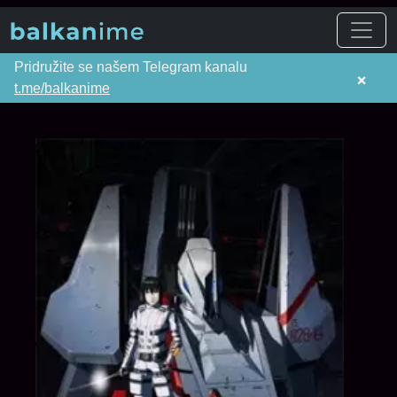
Pridružite se našem Telegram kanalu
×
t.me/balkanime