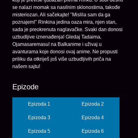
se nalazi momak sa nasilnim sklonostima, takođe
misteriozan. Ali sačekajte! "Mislila sam da ga
poznajem!" Rinkina jedina oaza mira, njen stan,
sada je preokrenuta naglavačke. Svaki dan donosi
uzbudljive iznenađenja! Gledaj Tadaima,
Ojamasaremasu! na Balkanime i uživaj u
avanturama koje donosi ovaj anime. Ne propusti
priliku da otkriješ još više uzbudljivih priča na
našem sajtu!
Epizode
Epizoda 1
Epizoda 2
Epizoda 3
Epizoda 4
Epizoda 5
Epizoda 6