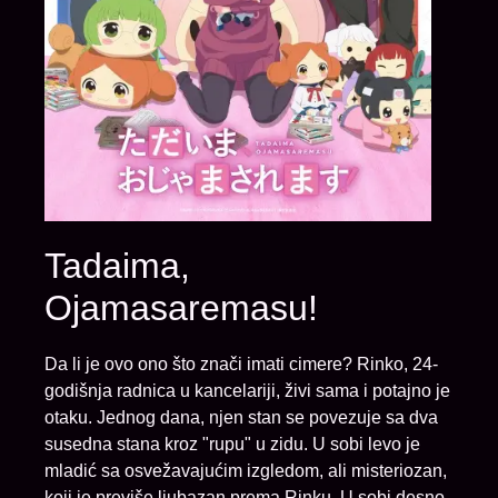
Tadaima,
Ojamasaremasu!
Da li je ovo ono što znači imati cimere? Rinko, 24-
godišnja radnica u kancelariji, živi sama i potajno je
otaku. Jednog dana, njen stan se povezuje sa dva
susedna stana kroz "rupu" u zidu. U sobi levo je
mladić sa osvežavajućim izgledom, ali misteriozan,
koji je previše ljubazan prema Rinku. U sobi desno