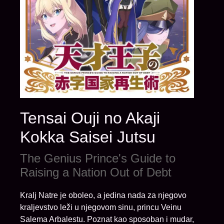
Tensai Ouji no Akaji
Kokka Saisei Jutsu
The Genius Prince's Guide to
Raising a Nation Out of Debt
Kralj Natre je oboleo, a jedina nada za njegovo
kraljevstvo leži u njegovom sinu, princu Veinu
Salema Arbalestu. Poznat kao sposoban i mudar,