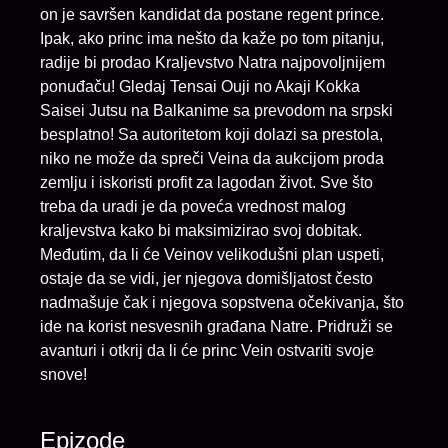
on je savršen kandidat da postane regent prince.
Ipak, ako princ ima nešto da kaže po tom pitanju,
radije bi prodao Kraljevstvo Natra najpovoljnijem
ponuđaču! Gledaj Tensai Ouji no Akaji Kokka
Saisei Jutsu na Balkanime sa prevodom na srpski
besplatno! Sa autoritetom koji dolazi sa prestola,
niko ne može da spreči Veina da aukcijom proda
zemlju i iskoristi profit za lagodan život. Sve što
treba da uradi je da poveća vrednost malog
kraljevstva kako bi maksimizirao svoj dobitak.
Međutim, da li će Veinov velikodušni plan uspeti,
ostaje da se vidi, jer njegova domišljatost često
nadmašuje čak i njegova sopstvena očekivanja, što
ide na korist nesvesnih građana Natre. Pridruži se
avanturi i otkrij da li će princ Vein ostvariti svoje
snove!
Epizode